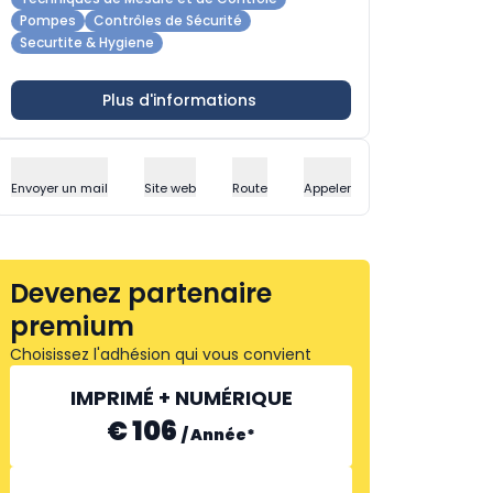
Pompes
Contrôles de Sécurité
Securtite & Hygiene
Plus d'informations
Envoyer un mail
Site web
Route
Appeler
Devenez partenaire
premium
Choisissez l'adhésion qui vous convient
IMPRIMÉ + NUMÉRIQUE
€ 106
/
Année
*