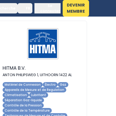
DEVENIR
Se
cherche
FR
connecter
MEMBRE
HITMA B.V.
ANTON PHILIPSWEG 1, UITHOORN 1422 AL
Matériel de Connexion
Électro
Gaz
Appareils de Mesure et de Regulation
Climatisation
Lubrifiant
Séparation Gaz-liquide
Contrôle de la Pression
Contrôle de la Température
Techniques de Mesure et de Contrôle