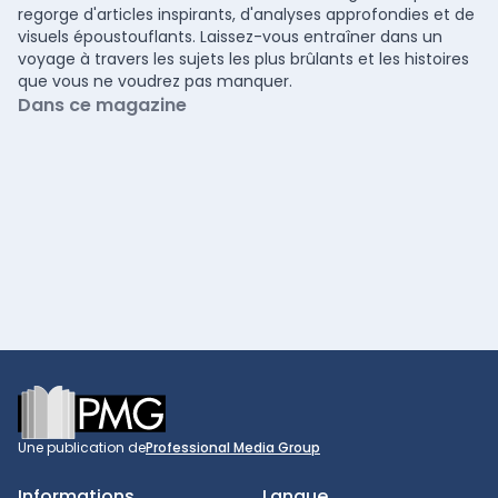
regorge d'articles inspirants, d'analyses approfondies et de
visuels époustouflants. Laissez-vous entraîner dans un
voyage à travers les sujets les plus brûlants et les histoires
que vous ne voudrez pas manquer.
Dans ce magazine
Footer
Une publication de
Professional Media Group
Informations
Langue