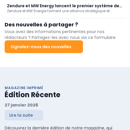
Zendure et MW Energy lancent le premier système de
Zendure et MW Energie forment une alliance stratégique et
gestion de l'énergie pour l'ensemble de la maison.
lancent un écosystème HEMS plug-in pour la maison aux Pays-
Bas : la série SolarFlow Mix avec le PowerHub. MW Energie se
Des nouvelles à partager ?
charge de la distribution et de l'installation. Le système
modulaire contrôle le photovoltaïque, le stockage et la recharge
Vous avez des informations pertinentes pour nos
des véhicules électriques ; campagne pionnière avec PowerHub
rédacteurs ? Partagez-les avec nous via ce formulaire.
gratuit.
Signalez-nous des nouvelles
MAGAZINE IMPRIMÉ
Édition Récente
27 janvier 2026
Lire la suite
Découvrez la dernière édition de notre magazine, qui