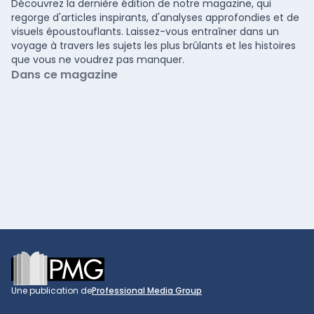
Découvrez la dernière édition de notre magazine, qui
regorge d'articles inspirants, d'analyses approfondies et de
visuels époustouflants. Laissez-vous entraîner dans un
voyage à travers les sujets les plus brûlants et les histoires
que vous ne voudrez pas manquer.
Dans ce magazine
Footer
Une publication de
Professional Media Group