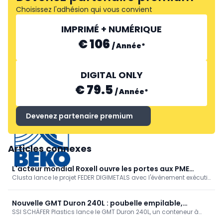
Choisissez l'adhésion qui vous convient
CRETEL
IMPRIMÉ + NUMÉRIQUE
€ 106
/
Année
*
DIGITAL ONLY
€ 79.5
/
Année
*
Devenez partenaire premium
BEKO TECHNOLOGIES
Articles connexes
L'acteur mondial Roxell ouvre les portes aux PME
Clusta lance le projet FEDER DIGIMETALS avec l'événement exécutif
flamandes du secteur métallurgique
The Secrets of Procurement le 18 juin chez Roxell à Maldegem.
Roxell partage les critères de sélection et les exigences
numériques. Destiné aux PME du secteur de la métallurgie ;
Nouvelle GMT Duron 240L : poubelle empilable,
gratuit, inscription jusqu'au 16 juin via digimetals.org.
SSI SCHÄFER Plastics lance le GMT Duron 240L, un conteneur à
robuste et durable
déchets pour une gestion plus efficace des déchets municipaux