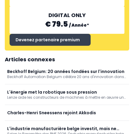
DIGITAL ONLY
€ 79.5
EPLAN
/
Année
*
Devenez partenaire premium
Articles connexes
Beckhoff Belgium: 20 années fondées sur l'innovation
Beckhoff Automation Belgium célèbre 20 ans d'innovation dans
le domaine de l'automatisation industrielle. Des systèmes de
commande sur PC à l'EtherCAT en passant par l'IA: découvrez
comment la technologie, l'expertise locale et une vision à long
L'énergie met la robotique sous pression
terme continuent de faire évoluer l'industrie.
Lenze aide les constructeurs de machines à mettre en œuvre une
robotique économe en énergie. Découvrez comment une
technologie d'entraînement intelligente, une réduction des pics
de charge et une automatisation efficace garantissent une
Charles-Henri Sneessens rejoint Akkodis
construction de machines évolutive et parée pour l'avenir.
L'industrie manufacturière belge investit, mais ne
Selon le Baromètre des PME 2026, l'industrie manufacturière belge