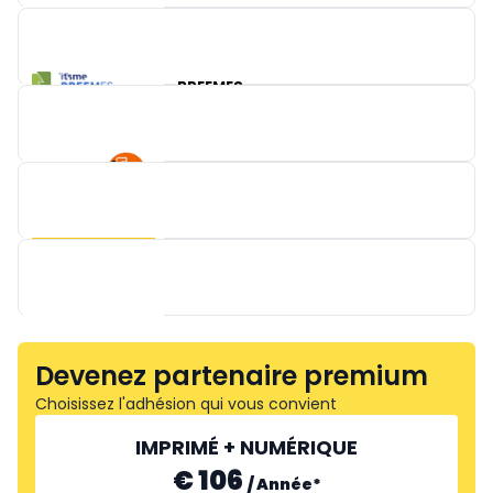
BELIMO BELGIUM
BREEMES
IFM ELECTRONIC
TURCK
Devenez partenaire premium
Choisissez l'adhésion qui vous convient
IMPRIMÉ + NUMÉRIQUE
€ 106
/
Année
*