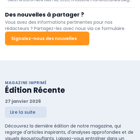
dispose pas d'une visibilité en temps réel sur ses
investit massivement dans la technologie, mais il lui manque
marges
une visibilité en temps réel sur ses marges : seules 22 % des
Des nouvelles à partager ?
entreprises effectuent un suivi en direct et 1 sur 5 ne le fait pas du
tout. Les coûts et la pénurie de main-d'œuvre pèsent sur
Vous avez des informations pertinentes pour nos
l'efficacité ; l'utilisation de l'IA se développe, mais son application
rédacteurs ? Partagez-les avec nous via ce formulaire.
stratégique reste à la traîne.
Signalez-nous des nouvelles
MAGAZINE IMPRIMÉ
Édition Récente
27 janvier 2026
Lire la suite
Découvrez la dernière édition de notre magazine, qui
regorge d'articles inspirants, d'analyses approfondies et de
visuels époustouflants. Laissez-vous entraîner dans un