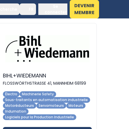
DEVENIR
Se
cherche
FR
connecter
MEMBRE
BIHL+WIEDEMANN
FLOSSWÖRTHSTRASSE 41, MANNHEIM 68199
Électro
Machinerie Safety
Sous-traitants en automatisation industrielle
Motoréducteurs
Servomoteurs
Moteurs
Indumation
Logiciels pour la Production Industrielle