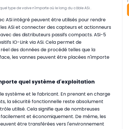
f
uel type de valve n'importe où le long du câble ASi..
vec ASi intégré peuvent être utilisés pour rendre
les ASi et connecter des capteurs et actionneurs
n avec des distributeurs passifs compacts. ASi-5
itifs IO-Link via ASi. Cela permet de
éel des données de procédé telles que la
face, les vannes peuvent être placées n'importe
mporte quel système d'exploitation
t le système et le fabricant. En prenant en charge
ts, la sécurité fonctionnelle reste absolument
rôle utilisé. Cela signifie que de nombreuses
e facilement et économiquement. De même, les
euvent être transférées vers l'environnement