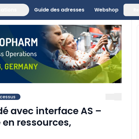
cations
Guide des adresses
Webshop
Re
ocessus
é avec interface AS –
 en ressources,