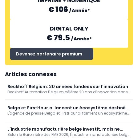
IMPRIMÉ + NUMÉRIQUE
€ 106
/
Année
*
DIGITAL ONLY
€ 79.5
/
Année
*
Devenez partenaire premium
Articles connexes
Beckhoff Belgium: 20 années fondées sur l'innovation
Beckhoff Automation Belgium célèbre 20 ans d'innovation dans
le domaine de l'automatisation industrielle. Des systèmes de
commande sur PC à l'EtherCAT en passant par l'IA: découvrez
comment la technologie, l'expertise locale et une vision à long
Belga et FirstHour.ai lancent un écosystème destiné à
terme continuent de faire évoluer l'industrie.
L'agence de presse Belga et FirstHour.ai forment un écosystème
une gestion rapide des crises
intégré de communication de crise : Belga assure le suivi et la
diffusion, tandis que FirstHour.ai propose des services de
rédaction, de validation et d'audit basés sur l'IA, conformes aux
L'industrie manufacturière belge investit, mais ne
normes NIS2/DORA. Lancement avec des sessions pratiques les
Selon le Baromètre des PME 2026, l'industrie manufacturière belge
dispose pas d'une visibilité en temps réel sur ses
10 et 24 septembre 2026.