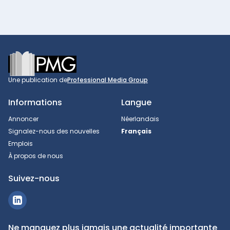
Footer
Une publication de
Professional Media Group
Informations
Langue
Annoncer
Néerlandais
Signalez-nous des nouvelles
Français
Emplois
À propos de nous
Suivez-nous
Ne manquez plus jamais une actualité importante