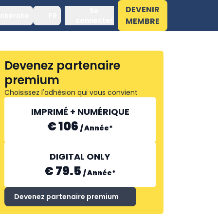
DEVENIR
Se
cherche
FR
connecter
MEMBRE
Devenez partenaire
premium
Choisissez l'adhésion qui vous convient
IMPRIMÉ + NUMÉRIQUE
€ 106
/
Année
*
DIGITAL ONLY
€ 79.5
/
Année
*
Devenez partenaire premium