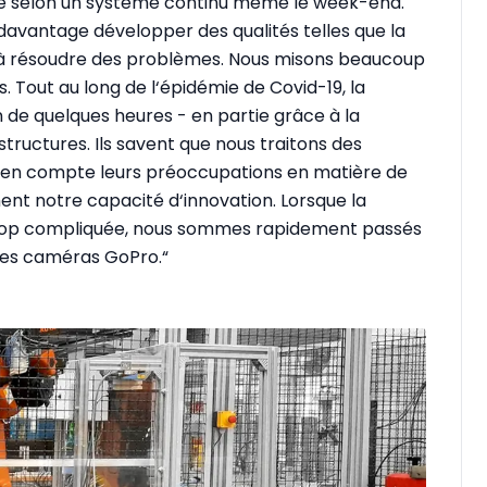
ne selon un système continu même le week-end.
 davantage développer des qualités telles que la
té à résoudre des problèmes. Nous misons beaucoup
es. Tout au long de l‘épidémie de Covid-19, la
 de quelques heures - en partie grâce à la
tructures. Ils savent que nous traitons des
s en compte leurs préoccupations en matière de
ment notre capacité d‘innovation. Lorsque la
trop compliquée, nous sommes rapidement passés
 les caméras GoPro.“