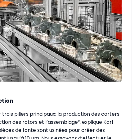
ction
rois piliers principaux: la production des carters
ion des rotors et l‘assemblage“, explique Karl
 pièces de fonte sont usinées pour créer des
lant jusqu‘à 10 µm. Nous essayons d‘effectuer le