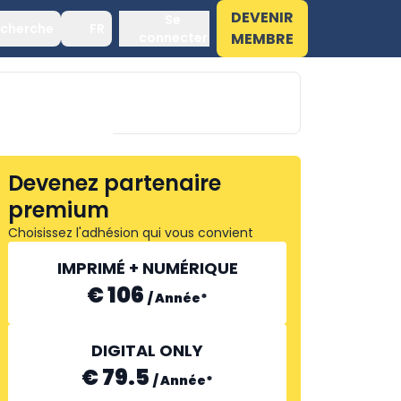
DEVENIR
Se
cherche
FR
connecter
MEMBRE
Devenez partenaire
premium
Choisissez l'adhésion qui vous convient
IMPRIMÉ + NUMÉRIQUE
€ 106
/
Année
*
DIGITAL ONLY
EPLAN
€ 79.5
/
Année
*