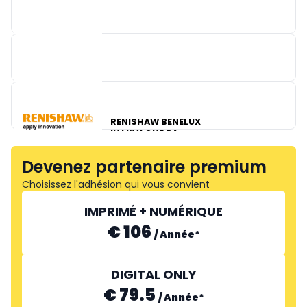
GIRA
RENISHAW BENELUX
INTRATONE BV
Devenez partenaire premium
Choisissez l'adhésion qui vous convient
IMPRIMÉ + NUMÉRIQUE
€ 106
/
Année
*
DIGITAL ONLY
€ 79.5
/
Année
*