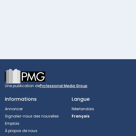
Footer
Une publication de
Professional Media Group
Informations
Langue
Annoncer
Néerlandais
Signalez-nous des nouvelles
Français
Emplois
À propos de nous