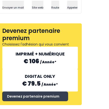
Envoyer un mail
Site web
Route
Appeler
Devenez partenaire
premium
Choisissez l'adhésion qui vous convient
IMPRIMÉ + NUMÉRIQUE
€ 106
/
Année
*
DIGITAL ONLY
€ 79.5
/
Année
*
Devenez partenaire premium