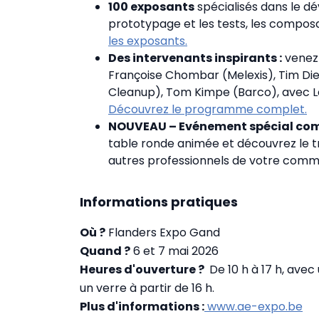
100 exposants
spécialisés dans le dé
prototypage et les tests, les composa
les exposants.
Des intervenants inspirants :
venez
Françoise Chombar (Melexis), Tim Di
Cleanup), Tom Kimpe (Barco), avec 
Découvrez le programme complet.
NOUVEAU – Evénement spécial commu
table ronde animée et découvrez le t
autres professionnels de votre comm
Informations pratiques
Où ?
Flanders Expo Gand
Quand ?
6 et 7 mai 2026
Heures d'ouverture ?
De 10 h à 17 h, ave
un verre à partir de 16 h.
Plus d'informations :
www.ae-expo.be