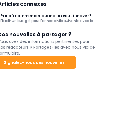
Articles connexes
Par où commencer quand on veut innover?
Établir un budget pour l'année civile suivante avec les
mêmes objectifs et les mêmes résultats? Pas
question! Même dans le domaine du développement
Des nouvelles à partager ?
de produits, la stagnation est synonyme de retour en
arrière. Mais comment faire le premier pas?
Vous avez des informations pertinentes pour
nos rédacteurs ? Partagez-les avec nous via ce
ormulaire.
Signalez-nous des nouvelles