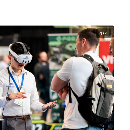
4
/
4