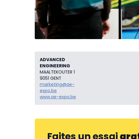
ADVANCED
ENGINEERING
MAALTEKOUTER 1
9051 GENT
marketing@ae-
expo.be
www.ae-expo.be
Faites un essai
gra