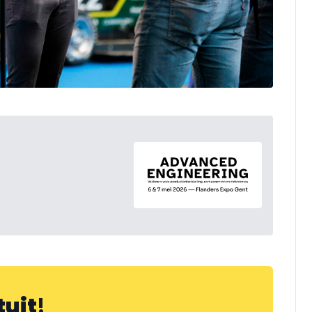
tuit
!