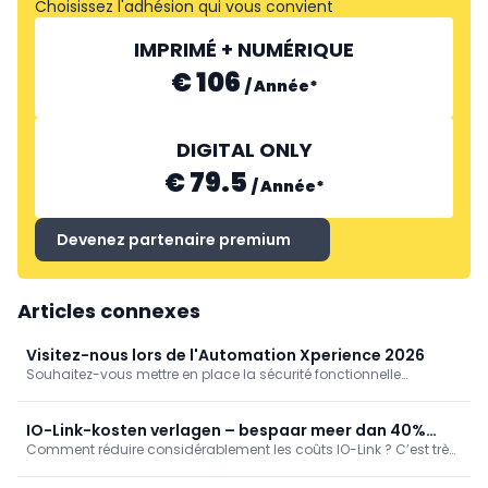
Choisissez l'adhésion qui vous convient
IMPRIMÉ + NUMÉRIQUE
€ 106
/
Année
*
DIGITAL ONLY
€ 79.5
/
Année
*
Devenez partenaire premium
Articles connexes
Visitez-nous lors de l'Automation Xperience 2026
Souhaitez-vous mettre en place la sécurité fonctionnelle
facilement ? Mettre en œuvre la numérisation au niveau du
terrain et l'Internet industriel des objets (IIoT) de manière rentable
? Ou résoudre facilement des exigences complexes en
IO-Link-kosten verlagen – bespaar meer dan 40%
technologie de propulsion ? Et tout cela avec un effort de
Comment réduire considérablement les coûts IO-Link ? C’est très
vanaf 40 devices
câblage drastiquement réduit et sans solutions Ethernet
simple, grâce aux solutions de Bihl+Wiedemann. Dans de
coûteuses sur le terrain ? Voulez-vous aussi économiser des
nombreuses applications, elles sont nettement plus