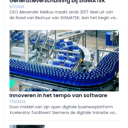
Generatieverschuiving bij SIGMATEK
3/1/2023
CEO Alexander Melkus maakt sinds 2017 deel uit van
de Raad van Bestuur van SIGMATEK. Aan het begin van
het jaar werd het management gestroomlijnd van vier
directeuren naar twee, als deel van een
generatiewissel.
Innoveren in het tempo van software
7/11/2022
Door middel van zijn open digitale businessplatform
Xcelerator faciliteert Siemens de digitale transitie van
bedrijven.