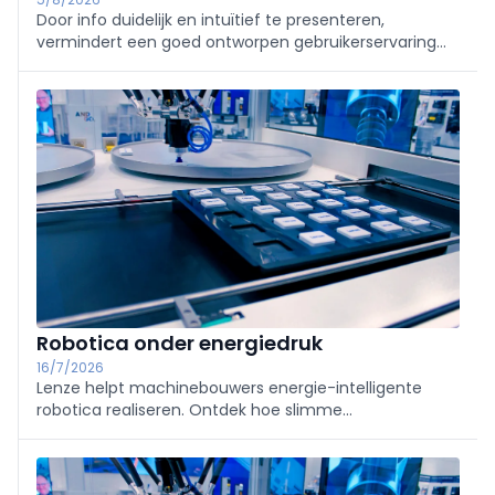
Door info duidelijk en intuïtief te presenteren,
vermindert een goed ontworpen gebruikerservaring
(UX) van een gedistribueerd besturingssysteem (DCS)
de kans op menselijke fouten en helpt het ongevallen
te voorkomen.
Robotica onder energiedruk
16/7/2026
Lenze helpt machinebouwers energie-intelligente
robotica realiseren. Ontdek hoe slimme
aandrijftechniek, lagere piekbelasting en efficiënte
automatisering zorgen voor toekomstbestendige,
schaalbare machinebouw.