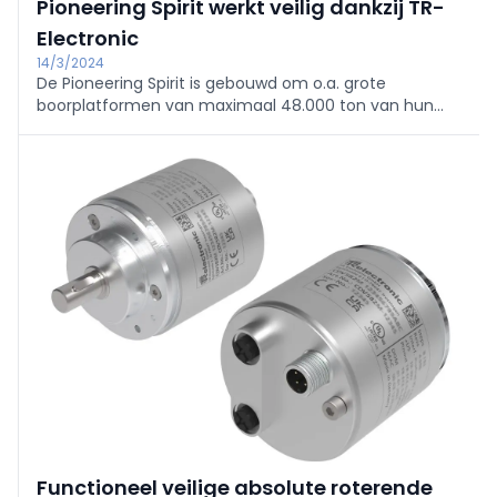
Pioneering Spirit werkt veilig dankzij TR-
Electronic
14/3/2024
De Pioneering Spirit is gebouwd om o.a. grote
boorplatformen van maximaal 48.000 ton van hun
voet te lichten en tevens de voet van maximaal
20.000 ton te kunnen liften. Dit vermindert de
hoeveelheid offshore-werk bij de installatie en
verwijdering.
Functioneel veilige absolute roterende