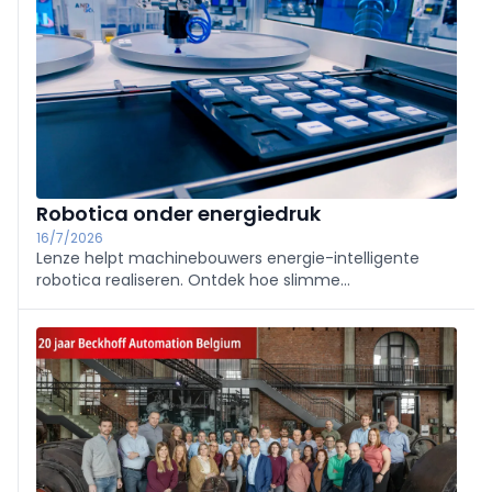
Robotica onder energiedruk
16/7/2026
Lenze helpt machinebouwers energie-intelligente
robotica realiseren. Ontdek hoe slimme
aandrijftechniek, lagere piekbelasting en efficiënte
automatisering zorgen voor toekomstbestendige,
schaalbare machinebouw.