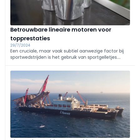
Betrouwbare lineaire motoren voor
topprestaties
29/7/2024
Een cruciale, maar vaak subtiel aanwezige factor bij
sportwedstrijden is het gebruik van sportgelletjes.
Scaldopack ontwikkelt, bouwt en onderhoudt
vulmachines voor deze gelletjes dankzij de
aandrijftechnologie van Faulhaber.