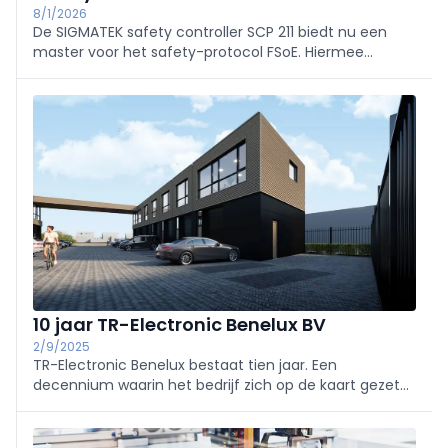
8/1/2026
De SIGMATEK safety controller SCP 211 biedt nu een
master voor het safety-protocol FSoE. Hiermee
kunnen FSoE-slave-apparaten van verschillende
fabrikanten worden geïntegreerd in een safety-
applicatie van S-DIAS, waar ze veilig worden
aangestuurd en gemonitord.
10 jaar TR-Electronic Benelux BV
2/9/2025
TR-Electronic Benelux bestaat tien jaar. Een
decennium waarin het bedrijf zich op de kaart gezet
heeft met kwaliteit van de producten en kwaliteit van
service. "Gewoon doen wat je de klant beloofd hebt",
vat general manager René Verbruggen de