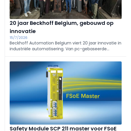
20 jaar Beckhoff Belgium, gebouwd op
innovatie
15/7/2026
Beckhoff Automation Belgium viert 20 jaar innovatie in
industriële automatisering. Van pc-gebaseerde
sturing en EtherCAT tot AI: ontdek hoe technologie,
lokale expertise en een langetermijnvisie de industrie
blijven vernieuwen.
Safety Module SCP 211 master voor FSoE