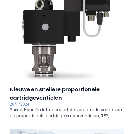
Nieuwe en snellere proportionele
cartridgeventielen
20/11/2024
Parker Hannifin introduceert de verbeterde versie van
de proportionele cartridge smoorventielen, TFP,
samen met het DFplus® generatie IV voorgestuurde
ventiel. Het nieuwe ventiel vermindert de
stapresponstijden met maximaal 30%.