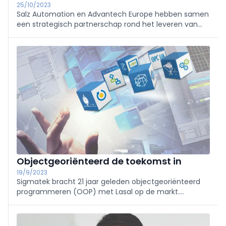
25/10/2023
Salz Automation en Advantech Europe hebben samen
een strategisch partnerschap rond het leveren van
industriële automatiseringsoplossingen van
topkwaliteit. De samenwerking is specifiek gericht op
de uitdagingen en kansen in de Beneluxmarkt.
Objectgeoriënteerd de toekomst in
19/9/2023
Sigmatek bracht 21 jaar geleden objectgeoriënteerd
programmeren (OOP) met Lasal op de markt.
Hiermee nam het bedrijf als eerste leverancier van
industriële automatisering afscheid van strikt
sequentieel programmeren.