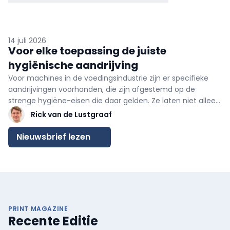
14 juli 2026
Voor elke toepassing de juiste
hygiënische aandrijving
Voor machines in de voedingsindustrie zijn er specifieke
aandrijvingen voorhanden, die zijn afgestemd op de
strenge hygiëne-eisen die daar gelden. Ze laten niet alleen
een voedselveilige werking toe, maar zijn ook zo ontworpen
Rick van de Lustgraaf
dat ze efficiënt en effectief kunnen worden gereinigd. Ook
de eenvoud van installatie is essentieel voor een goed
Nieuwsbrief lezen
ontworpen aandrijving.
PRINT MAGAZINE
Recente Editie