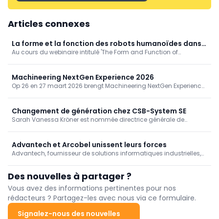
Articles connexes
La forme et la fonction des robots humanoïdes dans
Au cours du webinaire intitulé 'The Form and Function of
les environnements industriels
Enterprise Humanoid Design', l'équipe à l'origine d'Atlas, de Boston
Dynamics, a offert un aperçu unique des choix de conception et
des considérations techniques qui sous-tendent ce robot
Machineering NextGen Experience 2026
humanoïde de pointe...
Op 26 en 27 maart 2026 brengt Machineering NextGen Experience
de maakindustrie samen in Kortrijk Xpo. In dit demo- en
netwerkevenement laten 100 technologiepartners in vijf
thematische hubs zien hoe geïntegreerde productie werkt.
Changement de génération chez CSB-System SE
Sarah Vanessa Kröner est nommée directrice générale de
l'entreprise familiale, le fondateur, le Dr Peter Schimitzek, restant
membre du conseil d'administration.
Advantech et Arcobel unissent leurs forces
Advantech, fournisseur de solutions informatiques industrielles,
lance un partenariat stratégique afin d'accélérer les solutions
pour le secteur des transports en Allemagne et au Benelux. En
Des nouvelles à partager ?
désignant Arcobel comme Channel Partner, Advantech espère ...
Vous avez des informations pertinentes pour nos
rédacteurs ? Partagez-les avec nous via ce formulaire.
Signalez-nous des nouvelles