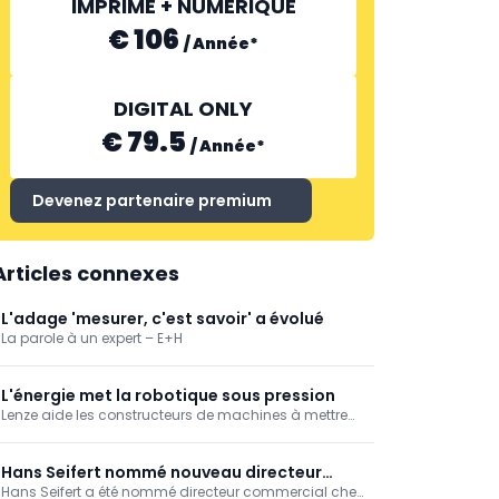
IMPRIMÉ + NUMÉRIQUE
€ 106
/
Année
*
DIGITAL ONLY
€ 79.5
/
Année
*
Devenez partenaire premium
Articles connexes
L'adage 'mesurer, c'est savoir' a évolué
La parole à un expert – E+H
L'énergie met la robotique sous pression
Lenze aide les constructeurs de machines à mettre
en œuvre une robotique économe en énergie.
Découvrez comment une technologie d'entraînement
intelligente, une réduction des pics de charge et une
Hans Seifert nommé nouveau directeur
automatisation efficace garantissent une
Hans Seifert a été nommé directeur commercial chez
commercial chez SIGMATEK