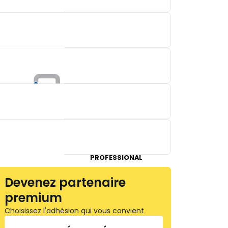
LIMAS CNC-MACHINERY
KSB BELGIUM
KNF VERDER B.V.
ELECTROLUX
PROFESSIONAL
Devenez partenaire
premium
GARDNER DENVER
Choisissez l'adhésion qui vous convient
NEDERLAND