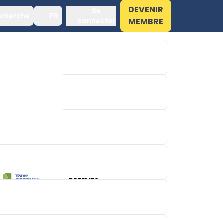
DEVENIR
Se
cherche
FR
connecter
MEMBRE
BARSSO
HORECATEL
BREEMES