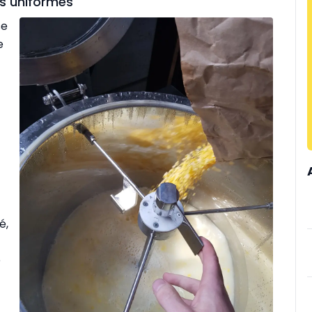
ts uniformes
se
e
é,
e