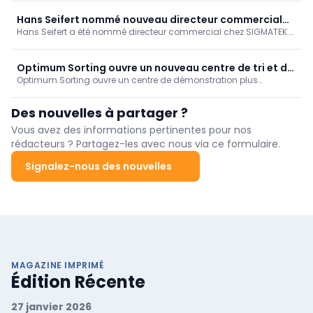
technologie d'entraînement intelligente, une réduction des pics
de charge et une automatisation efficace garantissent une
Hans Seifert nommé nouveau directeur commercial
construction de machines évolutive et parée pour l'avenir.
Hans Seifert a été nommé directeur commercial chez SIGMATEK.
chez SIGMATEK
Fort de 34 ans d'expérience, il va continuer à renforcer les ventes,
le marketing et le service client à l'international, et accélérer la
croissance durable de ce spécialiste de l'automatisation.
Optimum Sorting ouvre un nouveau centre de tri et de
Optimum Sorting ouvre un centre de démonstration plus
démonstration à Sacramento
important à Sacramento, suite à l'année record 2025. Les clients
peuvent y tester leurs produits sur les trieuses Novus et Ventus, en
Des nouvelles à partager ?
se concentrant sur les fruits à coque, mais aussi sur les fruits et
légumes. Cette expansion renforce la position de l'entreprise en
Vous avez des informations pertinentes pour nos
Californie et aux États-Unis.
rédacteurs ? Partagez-les avec nous via ce formulaire.
Signalez-nous des nouvelles
MAGAZINE IMPRIMÉ
Édition Récente
27 janvier 2026