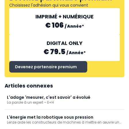
Choisissez l'adhésion qui vous convient
IMPRIMÉ + NUMÉRIQUE
€ 106
/
Année
*
DIGITAL ONLY
€ 79.5
/
Année
*
Devenez partenaire premium
Articles connexes
L'adage 'mesurer, c'est savoir' a évolué
La parole à un expert – E+H
L'énergie met la robotique sous pression
Lenze aide les constructeurs de machines à mettre en œuvre une
robotique économe en énergie. Découvrez comment une