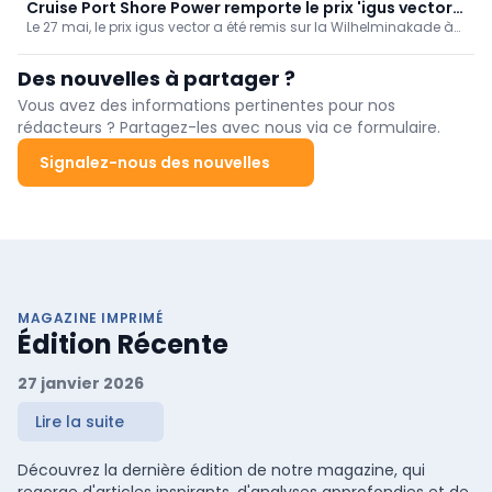
se concentrant sur les fruits à coque, mais aussi sur les fruits et
Cruise Port Shore Power remporte le prix 'igus vector
légumes. Cette expansion renforce la position de l'entreprise en
Le 27 mai, le prix igus vector a été remis sur la Wilhelminakade à
award'
Californie et aux États-Unis.
Rotterdam. C’est précisément à cet endroit que se trouve
l’installation récompensée: une solution mobile intégrée
Des nouvelles à partager ?
d’alimentation électrique à quai combinée au Wal.E. Ce système
permet d’alimenter...
Vous avez des informations pertinentes pour nos
rédacteurs ? Partagez-les avec nous via ce formulaire.
Signalez-nous des nouvelles
MAGAZINE IMPRIMÉ
Édition Récente
27 janvier 2026
Lire la suite
Découvrez la dernière édition de notre magazine, qui
regorge d'articles inspirants, d'analyses approfondies et de