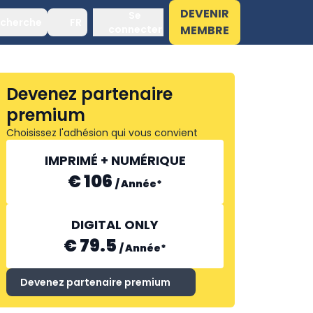
DEVENIR
Se
cherche
FR
connecter
MEMBRE
Devenez partenaire
premium
Choisissez l'adhésion qui vous convient
IMPRIMÉ + NUMÉRIQUE
€ 106
/
Année
*
DIGITAL ONLY
€ 79.5
/
Année
*
Devenez partenaire premium