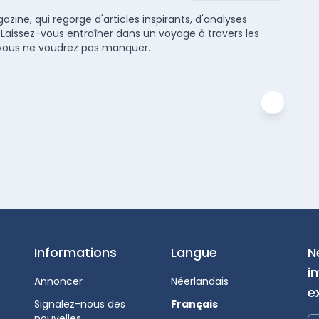
zine, qui regorge d'articles inspirants, d'analyses
 Laissez-vous entraîner dans un voyage à travers les
ue vous ne voudrez pas manquer.
Informations
Langue
N
i
Annoncer
Néerlandais
e
Signalez-nous des
Français
nouvelles