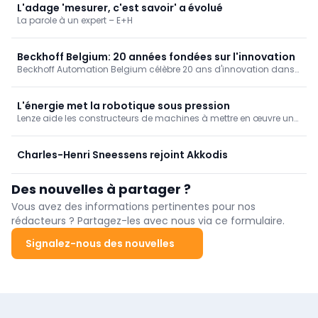
L'adage 'mesurer, c'est savoir' a évolué
La parole à un expert – E+H
Beckhoff Belgium: 20 années fondées sur l'innovation
Beckhoff Automation Belgium célèbre 20 ans d'innovation dans
le domaine de l'automatisation industrielle. Des systèmes de
commande sur PC à l'EtherCAT en passant par l'IA: découvrez
comment la technologie, l'expertise locale et une vision à long
L'énergie met la robotique sous pression
terme continuent de faire évoluer l'industrie.
Lenze aide les constructeurs de machines à mettre en œuvre une
robotique économe en énergie. Découvrez comment une
technologie d'entraînement intelligente, une réduction des pics
de charge et une automatisation efficace garantissent une
Charles-Henri Sneessens rejoint Akkodis
construction de machines évolutive et parée pour l'avenir.
Des nouvelles à partager ?
Vous avez des informations pertinentes pour nos
rédacteurs ? Partagez-les avec nous via ce formulaire.
Signalez-nous des nouvelles