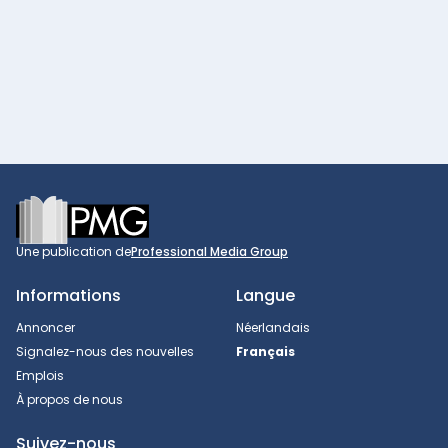
Footer
Une publication de
Professional Media Group
Informations
Langue
Annoncer
Néerlandais
Signalez-nous des nouvelles
Français
Emplois
À propos de nous
Suivez-nous