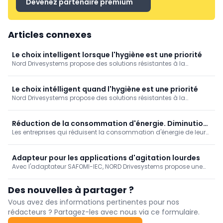
Devenez partenaire premium
Articles connexes
Le choix intelligent lorsque l'hygiène est une priorité
Nord Drivesystems propose des solutions résistantes à la
corrosion pour le secteur alimentaire avec le moteur synchrone
IE5+, le DuoDrive et le convertisseur de fréquence Nordac On+.
Grâce à leur conception "washdown", ils sont faciles à entretenir
Le choix intélligent quand l'hygiène est une priorité
et la consommation d'énergie est réduite.
Nord Drivesystems propose des solutions résistantes à la
corrosion pour le secteur alimentaire avec le moteur synchrone
IE5+, le DuoDrive et le convertisseur de fréquence Nordac On+.
Grâce à leur conception lavable, ils sont faciles à entretenir et la
Réduction de la consommation d'énergie. Diminution
consommation d'énergie est réduite.
Les entreprises qui réduisent la consommation d'énergie de leurs
des coûts d'exploitation.
installations sont récompensées par des coûts d'exploitation
moindres. C'est possible grâce aux moteurs IE5+ de Nord
Drivesystems.
Adapteur pour les applications d'agitation lourdes
Avec l'adaptateur SAFOMI-IEC, NORD Drivesystems propose une
solution sûre, efficace et nécessitant peu de maintenance pour
les applications d'agitation lourdes dans les industries
Des nouvelles à partager ?
chimique, pharmaceutique et alimentaire.
Vous avez des informations pertinentes pour nos
rédacteurs ? Partagez-les avec nous via ce formulaire.