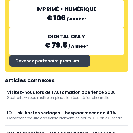
IMPRIMÉ + NUMÉRIQUE
€ 106
/
Année
*
DIGITAL ONLY
€ 79.5
/
Année
*
Devenez partenaire premium
Articles connexes
Visitez-nous lors de l'Automation Xperience 2026
Souhaitez-vous mettre en place la sécurité fonctionnelle
facilement ? Mettre en œuvre la numérisation au niveau du
terrain et l'Internet industriel des objets (IIoT) de manière rentable
? Ou résoudre facilement des exigences complexes en
IO-Link-kosten verlagen – bespaar meer dan 40%
technologie de propulsion ? Et tout cela avec un effort de
Comment réduire considérablement les coûts IO-Link ? C’est très
vanaf 40 devices
câblage drastiquement réduit et sans solutions Ethernet
simple, grâce aux solutions de Bihl+Wiedemann. Dans de
coûteuses sur le terrain ? Voulez-vous aussi économiser des
nombreuses applications, elles sont nettement plus
ressources et utiliser beaucoup moins de câbles et de
économiques que les solutions comparables d’autres