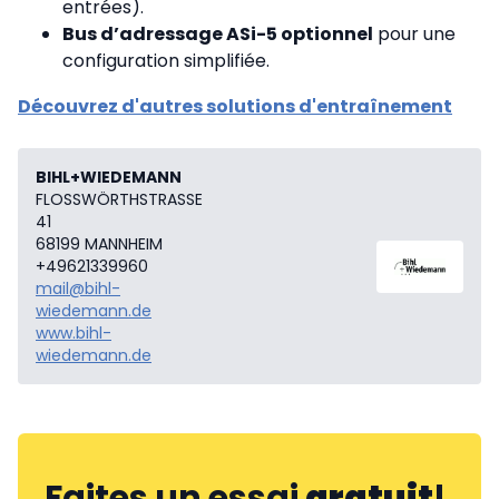
entrées).
Bus d’adressage ASi-5 optionnel
pour une
configuration simplifiée.
Découvrez d'autres solutions d'entraînement
BIHL+WIEDEMANN
FLOSSWÖRTHSTRASSE
41
68199 MANNHEIM
+49621339960
mail@bihl-
wiedemann.de
www.bihl-
wiedemann.de
Faites un essai
gratuit
!