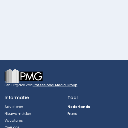
Footer
Een uitgave van
Professional Media Group
Informatie
Taal
Adverteren
Nederlands
Nieuws melden
Frans
Vacatures
Over ons