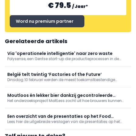
€ 79.5
/
Jaar
*
Word nu premium partner
Gerelateerde artikels
Via 'operationele intelligentie' naar zero waste
Polysense, een Gentse start-up die productieprocessen in de
voedingsindustrie optimaliseert met computervisie en AI, breidt
internationaal uit. Hun missie: voedingsproducenten helpen
efficiënter te werken, minder afval te genereren en ...
België telt twintig ‘Factories of the Future’
Dinsdag 10 februari werden de meest toekomstbestendige
fabrieken van ons land in de bloemetjes gezet tijdens de Factory
of the Future Award. Maar liefst twintig bedrijven, waaronder vijf
firma's actief in de voedingsindustrie, werden bekroond met deze
Moutloos én lekker bier dankzij gecontroleerde
titel.
Het onderzoeksproject MaltLess zocht uit hoe brouwers kunnen
enzymsturing
werken met 100% ongemoute granen, aangevuld met exogene
enzymen. Zo ontstaat een alternatief brouwpad dat nieuwe
smaken, meer procescontrole en kansen voor lokale
Een overzicht van de presentaties op het Food
graanstromen biedt.
Lees hier de uitgebreide verslagen van de presentaties op het
Process Seminar
Food Process Seminar. Van robotisering en smaakontwikkeling
tot cybersecurity en smart maintenance: de belangrijkste AI-
Zelf nieuws te delen?