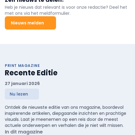
ontwikkelingen in de voedingsindustrie komen uitvoerig aan bod.
Heb je nieuws dat relevant is voor onze redactie? Deel het
met ons via het meldformulier.
Nieuws melden
PRINT MAGAZINE
Recente Editie
27 januari 2026
Nu lezen
Ontdek de nieuwste editie van ons magazine, boordevol
inspirerende artikelen, diepgaande inzichten en prachtige
visuals. Laat je meenemen op een reis door de meest
actuele onderwerpen en verhalen die je niet wilt missen.
In dit magazine