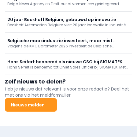
Belga News Agency en FirstHour.ai vormen een geïntegreerd
crisisaanpak
crisiscommunicatie-ecosysteem: Belga monitort en verspreidt,
FirstHour.ai levert AI-gestuurde drafting, goedkeuring en audit
conform NIS2/DORA. Lancering met hands-on sessies op 10 en 24
20 jaar Beckhoff Belgium, gebouwd op innovatie
september 2026.
Beckhoff Automation Belgium viert 20 jaar innovatie in industriële
automatisering. Van pc-gebaseerde sturing en EtherCAT tot AI:
ontdek hoe technologie, lokale expertise en een langetermijnvisie
de industrie blijven vernieuwen.
Belgische maakindustrie investeert, maar mist
Volgens de KMO Barometer 2026 investeert de Belgische
realtime zicht op marges
maakindustrie massaal in technologie, maar realtime inzicht in
marges ontbreekt: slechts 22% monitort live en 1 op 5 helemaal
niet. Kosten- en personeelstekort drukken op efficiëntie; AI-gebruik
Hans Seifert benoemd als nieuwe CSO bij SIGMATEK
groeit, strategische toepassing hinkt achterop.
Hans Seifert is benoemd tot Chief Sales Officer bij SIGMATEK. Met
34 jaar ervaring gaat hij de internationale verkoop, marketing en
support verder versterken en de duurzame groei van de
Zelf nieuws te delen?
automatiseringsspecialist versnellen.
Heb je nieuws dat relevant is voor onze redactie? Deel het
met ons via het meldformulier.
Nieuws melden