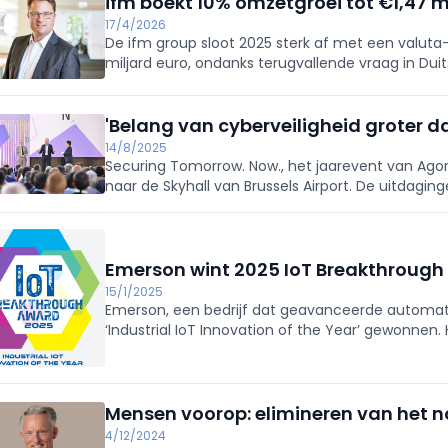
ifm boekt 10% omzetgroei tot €1,47 
17/4/2026
De ifm group sloot 2025 sterk af met een valuta
miljard euro, ondanks terugvallende vraag in Dui
machinebouw. Groei in Azië-Pacific en de Amerik
procesindustrie dankzij nieuwe producten. Het EBI
personeelsbestand nam toe tot circa 9.120 mede
'Belang van cyberveiligheid groter da
zo’n 1.500 in R&D). In 2025 werd de naam gewijzig
14/8/2025
minderheidsaandeelhouder, en startte de bouw 
Securing Tomorrow. Now., het jaarevent van Agori
Gold), met productie gepland in Q1 2027; ook vo
naar de Skyhall van Brussels Airport. De uitdagin
toe, met name door AI.
Emerson wint 2025 IoT Breakthroug
15/1/2025
Emerson, een bedrijf dat geavanceerde automatis
‘Industrial IoT Innovation of the Year’ gewonnen. H
Workflow Management software.
Mensen voorop: elimineren van het 
4/12/2024