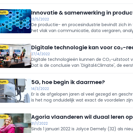
Innovatie & samenwerking in product
mium
13/5/2022
De productie- en procesindustrie bevindt zich in
het vlak van communicatie, data vergaren, analys
is echter niet eenvoudig.
Digitale technologie kan voor co₂-re
mium
27/4/2022
Digitale technologieën kunnen de CO₂-uitstoot v
Dat is de conclusie van 'Digital4Climate', de eer
wetenschappelijke cijfers aanreikt.
5G, hoe begin ik daarmee?
mium
14/3/2022
Er is de afgelopen jaren al veel gezegd en gesch
is het nog onduidelijk wat exact de voordelen zi
productieproces kan genieten van de voordelen
Agoria vlaanderen wil duaal leren o
mium
31/1/2022
Sinds 1 januari 2022 is Jolyce Demely (32) als ni