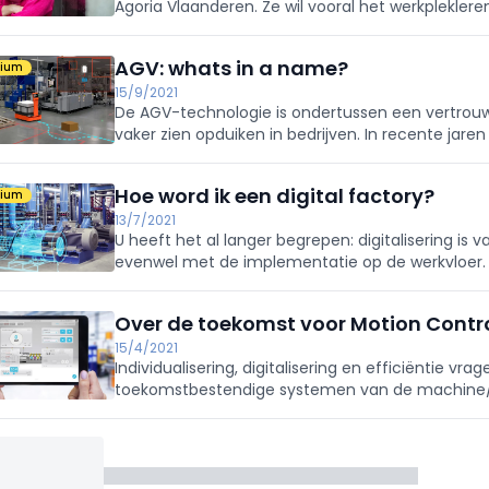
Agoria Vlaanderen. Ze wil vooral het werkplekler
competentieprognose maken.
AGV: whats in a name?
mium
15/9/2021
De AGV-technologie is ondertussen een vertrou
vaker zien opduiken in bedrijven. In recente jaren
producentspecifieke afkortingen voorbijkomen.
Hoe word ik een digital factory?
mium
13/7/2021
U heeft het al langer begrepen: digitalisering is 
evenwel met de implementatie op de werkvloer. H
een forse sprong voorwaarts kan betekenen, hoe 
Over de toekomst voor Motion Contr
15/4/2021
Individualisering, digitalisering en efficiëntie 
toekomstbestendige systemen van de machine/
op deze uitdagingen is duidelijk en wordt u geg
management automation systems.