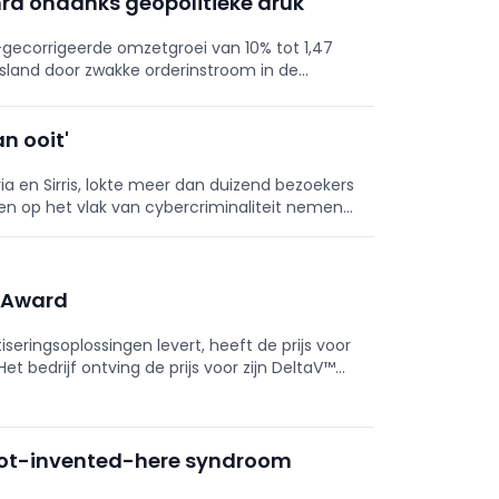
mrd ondanks geopolitieke druk
-gecorrigeerde omzetgroei van 10% tot 1,47
tsland door zwakke orderinstroom in de
a’s compenseerde dit, met extra vaart uit de
T steeg 1% tot 69 miljoen euro. Het
werkers (waarvan ruim 5.260 in Duitsland en
n ooit'
d naar ifm group se, trad KKR toe als
van een duurzame fabriek in Suzhou (DGNB
a en Sirris, lokte meer dan duizend bezoekers
or 2026 verwacht ifm opnieuw groei.
gen op het vlak van cybercriminaliteit nemen
h Award
eringsoplossingen levert, heeft de prijs voor
et bedrijf ontving de prijs voor zijn DeltaV™
not-invented-here syndroom