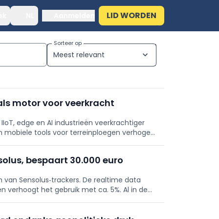
LID WORDEN
ek
NL
Aanmelden
Sorteer op
Meest relevant
expand_more
 als motor voor veerkracht
IoT, edge en AI industrieën veerkrachtiger
n mobiele tools voor terreinploegen verhogen
cted, robuuste systemen verbeteren
nsolus, bespaart 30.000 euro
nen van Sensolus‑trackers. De realtime data
n verhoogt het gebruik met ca. 5%. Al in de
30.000 euro vermeden.