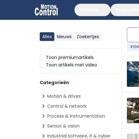
Ontdek
Publicati
Alles
Nieuws
Zoekertjes
Int
Toon premiumartikels
Toon artikels met video
Categorieën
chevron_right
Motion & drives
chevron_right
Control & network
chevron_right
Process & instrumentation
chevron_right
Sensor & vision
chevron_right
Industrial software, it & cyber