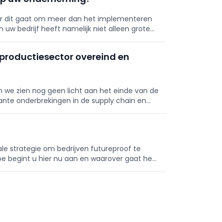
aar dit gaat om meer dan het implementeren
w bedrijf heeft namelijk niet alleen grote
ersoneel.
e productiesector overeind en
n we zien nog geen licht aan het einde van de
ante onderbrekingen in de supply chain en
gingen met zich mee.
ale strategie om bedrijven futureproof te
e begint u hier nu aan en waarover gaat het
?