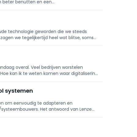
en beter benutten en een
wde technologie geworden die we steeds
 zagen we tegelijkertijd heel wat blitse, soms
vandaag overal. Veel bedrijven worstelen
oe kan ik te weten komen waar digitalisering
hoed ik me voor ...
ol systemen
vragen om eenvoudig te adapteren en
systeembouwers. Het antwoord van Lenze
even door Daniel Lindemann, head of product