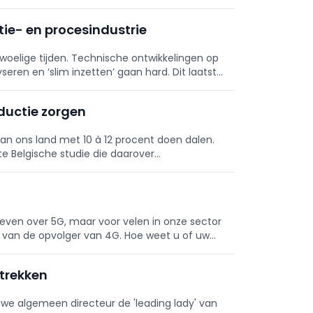
ie- en procesindustrie
 woelige tijden. Technische ontwikkelingen op
eren en ‘slim inzetten’ gaan hard. Dit laatste
ductie zorgen
an ons land met 10 à 12 procent doen dalen.
ste Belgische studie die daarover
reven over 5G, maar voor velen in onze sector
jn van de opvolger van 4G. Hoe weet u of uw
 van 5G?
ptrekken
euwe algemeen directeur de 'leading lady' van