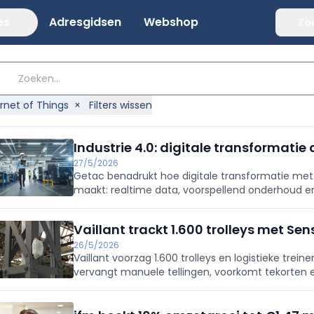
es
Adresgidsen
Webshop
Zo
ernet of Things
×
Filters wissen
Industrie 4.0: digitale transformatie
27/5/2026
Getac benadrukt hoe digitale transformatie met I
maakt: realtime data, voorspellend onderhoud e
productiviteit, veiligheid en compliance. Conne
zichtbaarheid, besluitvorming en continuïteit.
Vaillant trackt 1.600 trolleys met Se
26/5/2026
Vaillant voorzag 1.600 trolleys en logistieke trei
vervangt manuele tellingen, voorkomt tekorten e
eerste maanden werden investeringen van zo’n 