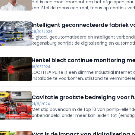
Het is een mooi moment om het afgelopen jaar 
kan. Stel de mens centraal, focus op continu verb
van je assets en leer van elkaar, en dat met e
Intelligent geconnecteerde fabriek 
29/10/2024
Digitaal, geautomatiseerd en intelligent verbonde
Regensburg schrijdt de digitalisering en automati
digitale fabriek van de toekomst.
Henkel biedt continue monitoring me
16/9/2024
LOCTITE® Pulse is een slimme Industrial Internet 
installatie te voorkomen, stilstand te verminder
verbeteren. De resultaten kan u steeds aflezen 
mium
Cavitatie grootste bedreiging voor 
21/8/2024
Met stip bovenaan in de top 10 van pomp-ellende
onbehandeld, onder meer kan leiden tot (ernst
pompbehuizing en/of de waaier, geluidsoverlast 
Wat is de impact van digitalisering
mium