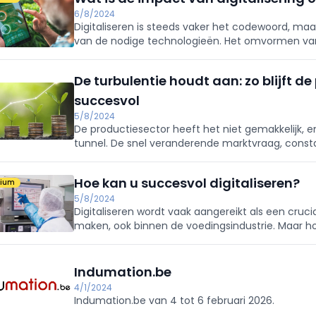
6/8/2024
Digitaliseren is steeds vaker het codewoord, m
van de nodige technologieën. Het omvormen van u
gevolgen voor de productie, maar ook voor het p
De turbulentie houdt aan: zo blijft d
succesvol
5/8/2024
De productiesector heeft het niet gemakkelijk, e
tunnel. De snel veranderende marktvraag, const
geopolitieke ontwikkelingen brengen veel uitda
Hoe kan u succesvol digitaliseren?
mium
5/8/2024
Digitaliseren wordt vaak aangereikt als een cruci
maken, ook binnen de voedingsindustrie. Maar ho
juist? Wat zijn de opportuniteiten en de valkuilen
Indumation.be
4/1/2024
Indumation.be van 4 tot 6 februari 2026.