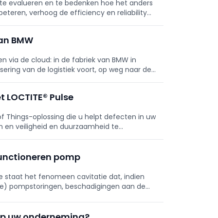
te evalueren en te bedenken hoe het anders
eteren, verhoog de efficiency en reliability
en verbeterprogramma.
van BMW
n via de cloud: in de fabriek van BMW in
sering van de logistiek voort, op weg naar de
t LOCTITE® Pulse
of Things-oplossing die u helpt defecten in uw
en en veiligheid en duurzaamheid te
in een eenvoudige app.
functioneren pomp
 staat het fenomeen cavitatie dat, indien
ige) pompstoringen, beschadigingen aan de
en overmatig energieverbruik.
 op uw onderneming?