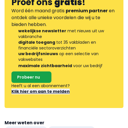
Proef ons
gratis
!
Word één maand gratis
premium partner
en
ontdek alle unieke voordelen die wij u te
bieden hebben.
wekelijkse newsletter
met nieuws uit uw
vakbranche
digitale toegang
tot 35 vakbladen en
financiële sectoroverzichten
uw bedrijfsnieuws
op een selectie van
vakwebsites
maximale zichtbaarheid
voor uw bedrijf
Probeer nu
Heeft u al een abonnement?
Klik hier om aan te melden
Meer weten over