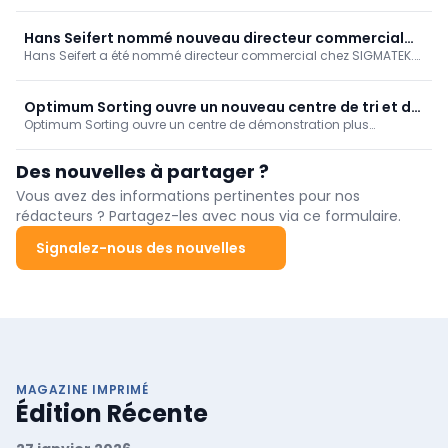
robotique économe en énergie. Découvrez comment une
technologie d'entraînement intelligente, une réduction des pics
de charge et une automatisation efficace garantissent une
Hans Seifert nommé nouveau directeur commercial
construction de machines évolutive et parée pour l'avenir.
Hans Seifert a été nommé directeur commercial chez SIGMATEK.
chez SIGMATEK
Fort de 34 ans d'expérience, il va continuer à renforcer les ventes,
le marketing et le service client à l'international, et accélérer la
croissance durable de ce spécialiste de l'automatisation.
Optimum Sorting ouvre un nouveau centre de tri et de
Optimum Sorting ouvre un centre de démonstration plus
démonstration à Sacramento
important à Sacramento, suite à l'année record 2025. Les clients
peuvent y tester leurs produits sur les trieuses Novus et Ventus, en
Des nouvelles à partager ?
se concentrant sur les fruits à coque, mais aussi sur les fruits et
légumes. Cette expansion renforce la position de l'entreprise en
Vous avez des informations pertinentes pour nos
Californie et aux États-Unis.
rédacteurs ? Partagez-les avec nous via ce formulaire.
Signalez-nous des nouvelles
MAGAZINE IMPRIMÉ
Édition Récente