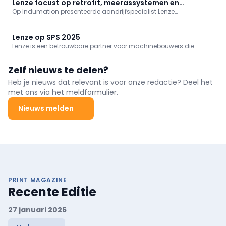
toekomstbestendige, schaalbare machinebouw.
Lenze focust op retrofit, meerassystemen en
Op Indumation presenteerde aandrijfspecialist Lenze
decentralisatie
servoaandrijvingen voor retrofit, nieuwe meerassige systemen en
decentrale aandrijfoplossingen die machinebouwers helpen
sneller, efficiënter en duurzamer te produceren.
Lenze op SPS 2025
Lenze is een betrouwbare partner voor machinebouwers die
streven naar innovatie en concurrentievermogen. Met hun
geavanceerde technologieën verkorten ze de time-to-market en
Zelf nieuws te delen?
maken ze efficiënte productie van kleine series mogelijk. Hierdoor
kunnen machinebouwers sneller inspelen op de veranderende
Heb je nieuws dat relevant is voor onze redactie? Deel het
marktvraag en competitief blijven in de industrie. Lenze biedt
met ons via het meldformulier.
oplossingen die zorgen voor een efficiëntere en flexibelere
productie, waardoor klanten kunnen blijven groeien en succesvol
Nieuws melden
opereren in een dynamische marktomgeving.
PRINT MAGAZINE
Recente Editie
27 januari 2026