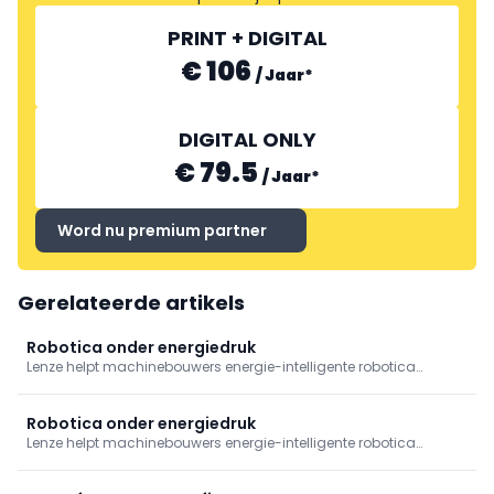
PRINT + DIGITAL
€ 106
/
Jaar
*
DIGITAL ONLY
€ 79.5
/
Jaar
*
Word nu premium partner
Gerelateerde artikels
Robotica onder energiedruk
Lenze helpt machinebouwers energie-intelligente robotica
realiseren. Ontdek hoe slimme aandrijftechniek, lagere
piekbelasting en efficiënte automatisering zorgen voor
toekomstbestendige, schaalbare machinebouw.
Robotica onder energiedruk
Lenze helpt machinebouwers energie-intelligente robotica
realiseren. Ontdek hoe slimme aandrijftechniek, lagere
piekbelasting en efficiënte automatisering zorgen voor