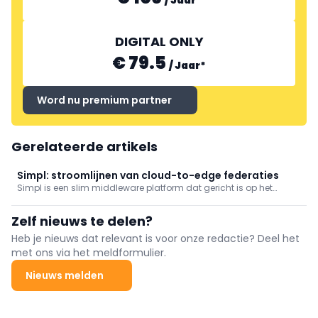
DIGITAL ONLY
€ 79.5
/
Jaar
*
Word nu premium partner
Gerelateerde artikels
Simpl: stroomlijnen van cloud-to-edge federaties
Simpl is een slim middleware platform dat gericht is op het
faciliteren van cloud-to-edge federaties en het ondersteunen
van alle voorname data-initiatieven die gefinancierd worden
Zelf nieuws te delen?
door de Europese Commissie.
Heb je nieuws dat relevant is voor onze redactie? Deel het
met ons via het meldformulier.
Nieuws melden