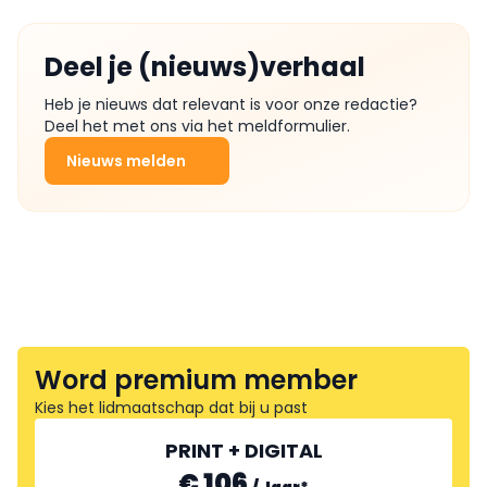
Deel je (nieuws)verhaal
Heb je nieuws dat relevant is voor onze redactie?
Deel het met ons via het meldformulier.
Nieuws melden
Word premium member
Kies het lidmaatschap dat bij u past
PRINT + DIGITAL
€ 106
/
Jaar
*