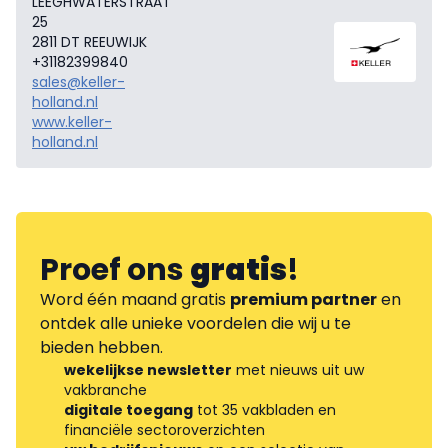
LEEGHWATERSTRAAT
25
2811 DT REEUWIJK
+31182399840
sales@keller-
holland.nl
www.keller-
holland.nl
Proef ons
gratis
!
Word één maand gratis
premium partner
en
ontdek alle unieke voordelen die wij u te
bieden hebben.
wekelijkse newsletter
met nieuws uit uw
vakbranche
digitale toegang
tot 35 vakbladen en
financiële sectoroverzichten