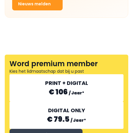
Nieuws melden
Word premium member
Kies het lidmaatschap dat bij u past
PRINT + DIGITAL
€ 106
/
Jaar
*
DIGITAL ONLY
€ 79.5
/
Jaar
*