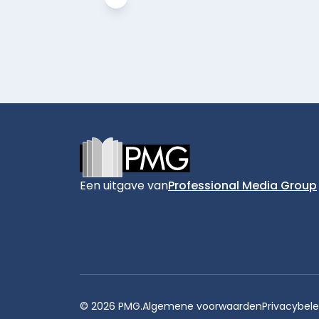
Footer
Een uitgave van
Professional Media Group
© 2026 PMG.
Algemene voorwaarden
Privacybele