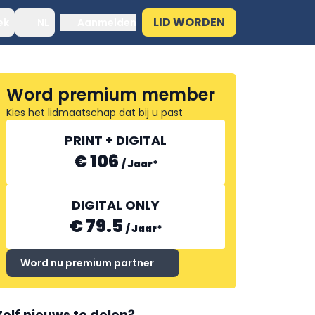
LID WORDEN
ek
NL
Aanmelden
Word premium member
Kies het lidmaatschap dat bij u past
PRINT + DIGITAL
€ 106
/
Jaar
*
DIGITAL ONLY
€ 79.5
/
Jaar
*
Word nu premium partner
Zelf nieuws te delen?