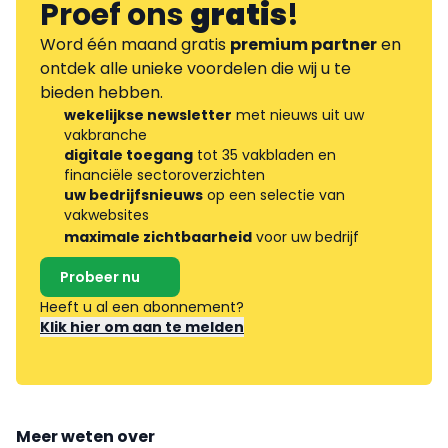
Proef ons
gratis
!
Word één maand gratis
premium partner
en
ontdek alle unieke voordelen die wij u te
bieden hebben.
wekelijkse newsletter
met nieuws uit uw
vakbranche
digitale toegang
tot 35 vakbladen en
financiële sectoroverzichten
uw bedrijfsnieuws
op een selectie van
vakwebsites
maximale zichtbaarheid
voor uw bedrijf
Probeer nu
Heeft u al een abonnement?
Klik hier om aan te melden
Meer weten over