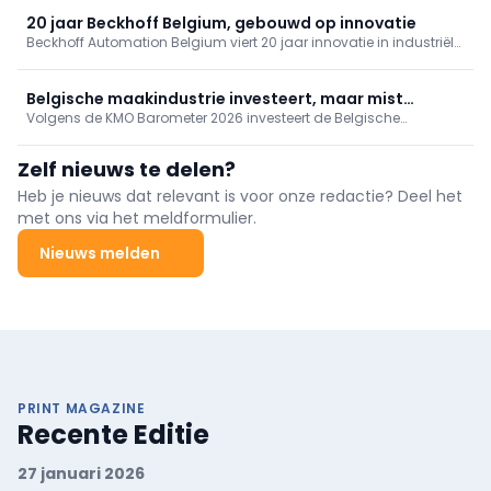
piekbelasting en efficiënte automatisering zorgen voor
toekomstbestendige, schaalbare machinebouw.
20 jaar Beckhoff Belgium, gebouwd op innovatie
Beckhoff Automation Belgium viert 20 jaar innovatie in industriële
automatisering. Van pc-gebaseerde sturing en EtherCAT tot AI:
ontdek hoe technologie, lokale expertise en een langetermijnvisie
de industrie blijven vernieuwen.
Belgische maakindustrie investeert, maar mist
Volgens de KMO Barometer 2026 investeert de Belgische
realtime zicht op marges
maakindustrie massaal in technologie, maar realtime inzicht in
marges ontbreekt: slechts 22% monitort live en 1 op 5 helemaal
Zelf nieuws te delen?
niet. Kosten- en personeelstekort drukken op efficiëntie; AI-gebruik
groeit, strategische toepassing hinkt achterop.
Heb je nieuws dat relevant is voor onze redactie? Deel het
met ons via het meldformulier.
Nieuws melden
PRINT MAGAZINE
Recente Editie
27 januari 2026