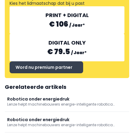
Kies het lidmaatschap dat bij u past
PRINT + DIGITAL
€ 106
/
Jaar
*
DIGITAL ONLY
€ 79.5
/
Jaar
*
Word nu premium partner
Gerelateerde artikels
Robotica onder energiedruk
Lenze helpt machinebouwers energie-intelligente robotica
realiseren. Ontdek hoe slimme aandrijftechniek, lagere
piekbelasting en efficiënte automatisering zorgen voor
toekomstbestendige, schaalbare machinebouw.
Robotica onder energiedruk
Lenze helpt machinebouwers energie-intelligente robotica
realiseren. Ontdek hoe slimme aandrijftechniek, lagere