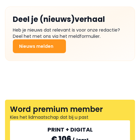
Deel je (nieuws)verhaal
Heb je nieuws dat relevant is voor onze redactie?
Deel het met ons via het meldformulier.
Nieuws melden
Word premium member
Kies het lidmaatschap dat bij u past
PRINT + DIGITAL
€ 106
/
Jaar
*