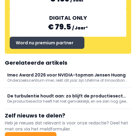
DIGITAL ONLY
€ 79.5
/
Jaar
*
Word nu premium partner
Gerelateerde artikels
Imec Award 2026 voor NVIDIA-topman Jensen Huang
Onderzoekscentrum imec reikt dit jaar zijn Lifetime of Innovation
Award uit aan Jensen Huang, oprichter en CEO van NVIDIA – de
Amerikaanse wereldleider voor AI-chips. Met deze award erkent
imec de beslissende rol die Huang speelde ...
De turbulentie houdt aan: zo blijft de productiesector
De productiesector heeft het niet gemakkelijk, en we zien nog geen
overeind en succesvol
licht aan het einde van de tunnel. De snel veranderende
marktvraag, constante onderbrekingen in de supply chain en
Zelf nieuws te delen?
geopolitieke ontwikkelingen brengen veel uitdagingen met zich
mee.
Heb je nieuws dat relevant is voor onze redactie? Deel het
met ons via het meldformulier.