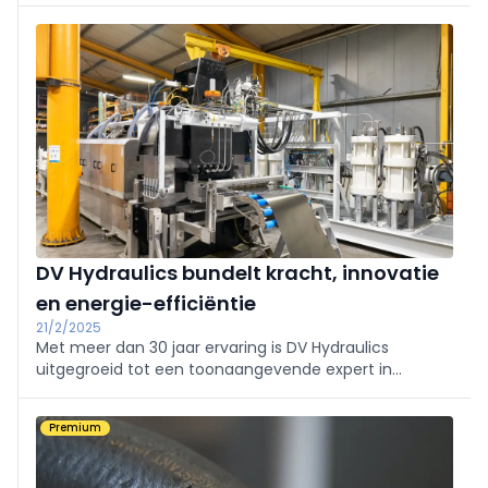
kosteneffectiever.
DV Hydraulics bundelt kracht, innovatie
en energie-efficiëntie
21/2/2025
Met meer dan 30 jaar ervaring is DV Hydraulics
uitgegroeid tot een toonaangevende expert in
technologie en service. Dankzij geavanceerde
servopompsystemen en hydraulica op water
Premium
ontwikkelt het gedreven team moderne
totaaloplossingen op maat.