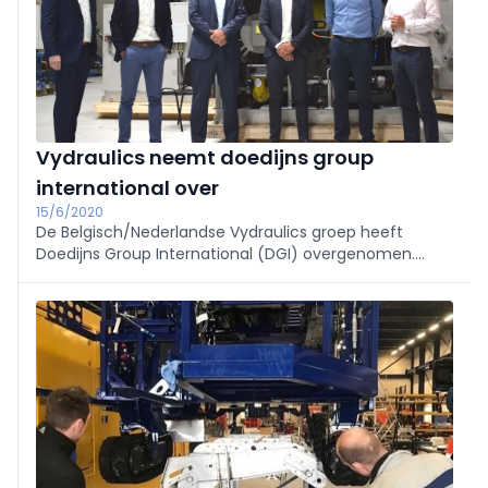
Vydraulics neemt doedijns group
international over
15/6/2020
De Belgisch/Nederlandse Vydraulics groep heeft
Doedijns Group International (DGI) overgenomen.
Deze overname draagt bij tot de missie van de
Vydraulics groep, zijnde het bieden van
totaaloplossingen voor systemen, componenten en
service op het gebied van bewegings- en
besturingstechnologie en processystemen. Doedijns,
Sypack en Koppen & Lethem zijn overigens niet de
eerste partijen die zich aansluiten bij de Vydraulics
groep. Vremac Cylinders, Vapo Hydraulics, Hydropack
Hydraulics en GDM Precisie Mechaniek zijn reeds
onderdeel van de Vydraulics Groep.