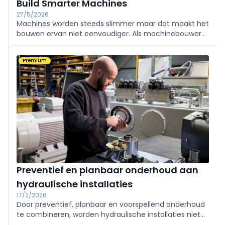
Build Smarter Machines
27/5/2026
Machines worden steeds slimmer maar dat maakt het
bouwen ervan niet eenvoudiger. Als machinebouwer
moet je tegelijk snelheid maken, energieverbruik
drukken, prestaties verhogen én zorgen dat alles blijft
Premium
draaien zoals het hoort.
Preventief en planbaar onderhoud aan
hydraulische installaties
17/2/2026
Door preventief, planbaar en voorspellend onderhoud
te combineren, worden hydraulische installaties niet
alleen betrouwbaarder en veiliger, maar ook