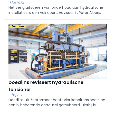
16/2/2023
Het veilig uitvoeren van onderhoud aan hydraulische
installaties is een vak apart. Adviseur ir. Peter Albers
van ingenieursbureau Albers vertelt over de specifieke
gevaren en de maatregelen die nodig zijn om
Premium
ongelukken en letsel te voorkomen.
Doedijns reviseert hydraulische
tensioner
16/6/2021
Doedijns uit Zoetermeer heeft vier kabeltensioners en
een bijbehorende carrousel gereviseerd. Hierbij is
onder andere het elektrisch aangedreven hydraulisch