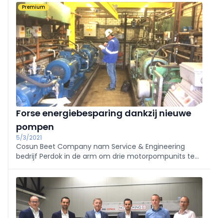
systeem voor de aandrijving van deze equipment
Premium
vernieuwd; inclusief de geïntegreerde besturing.
Forse energiebesparing dankzij nieuwe
pompen
5/3/2021
Cosun Beet Company nam Service & Engineering
bedrijf Perdok in de arm om drie motorpompunits te
laten vervangen. Tevens zijn er sensoren aangebracht
voor monitoring, onderhoud en energiebesparing.