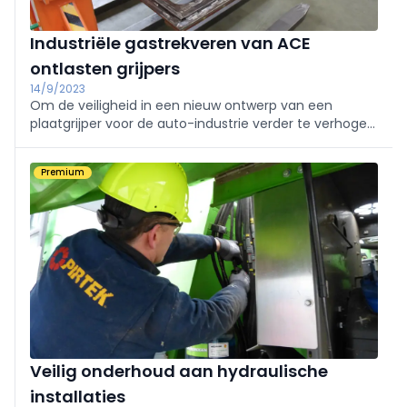
Industriële gastrekveren van ACE
ontlasten grijpers
14/9/2023
Om de veiligheid in een nieuw ontwerp van een
plaatgrijper voor de auto-industrie verder te verhogen,
werden industriële gastrekveren van de Duitse
dempingsspecialist ACE Stoßdämpfer GmbH in de
Premium
constructie geïntegreerd.
Veilig onderhoud aan hydraulische
installaties