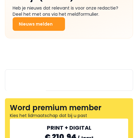
Heb je nieuws dat relevant is voor onze redactie?
Deel het met ons via het meldformulier.
Nieuws melden
Word premium member
Kies het lidmaatschap dat bij u past
TST BENELUX
PRINT + DIGITAL
€ 210.94