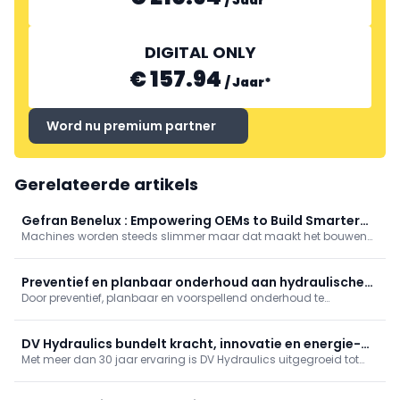
/
Jaar
*
DIGITAL ONLY
€ 157.94
/
Jaar
*
Word nu premium partner
Gerelateerde artikels
Gefran Benelux : Empowering OEMs to Build Smarter
Machines worden steeds slimmer maar dat maakt het bouwen
Machines
ervan niet eenvoudiger. Als machinebouwer moet je tegelijk
snelheid maken, energieverbruik drukken, prestaties verhogen én
zorgen dat alles blijft draaien zoals het hoort.
Preventief en planbaar onderhoud aan hydraulische
Door preventief, planbaar en voorspellend onderhoud te
installaties
combineren, worden hydraulische installaties niet alleen
betrouwbaarder en veiliger, maar ook kosteneffectiever.
DV Hydraulics bundelt kracht, innovatie en energie-
Met meer dan 30 jaar ervaring is DV Hydraulics uitgegroeid tot
efficiëntie
een toonaangevende expert in technologie en service. Dankzij
geavanceerde servopompsystemen en hydraulica op water