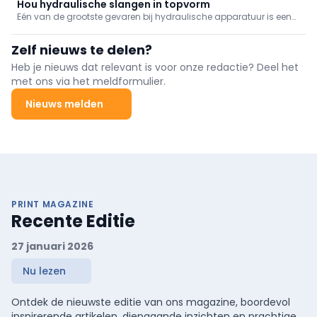
ontwikkelt het gedreven team moderne totaaloplossingen op
Hou hydraulische slangen in topvorm
maat.
Eén van de grootste gevaren bij hydraulische apparatuur is een
breuk van de leiding. Of het nu gaat om een miniem lek of een
plotse breuk, de gevolgen kunnen voor mens, bedrijf en milieu
Zelf nieuws te delen?
enorm zijn.
Heb je nieuws dat relevant is voor onze redactie? Deel het
met ons via het meldformulier.
Nieuws melden
PRINT MAGAZINE
Recente Editie
27 januari 2026
Nu lezen
Ontdek de nieuwste editie van ons magazine, boordevol
inspirerende artikelen, diepgaande inzichten en prachtige