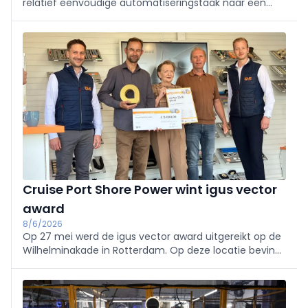
relatief eenvoudige automatiseringstaak naar een
intelligent systeem dat variatie in natuurlijke
producten kan opvangen, dankzij de integratie van
visiesystemen en artificiële intelligentie. Hierdoor
kunnen robots tegenwoordig variabele en
onregelmatige voedingsproducten herkennen en
verwerken.
Cruise Port Shore Power wint igus vector
award
8/6/2026
Op 27 mei werd de igus vector award uitgereikt op de
Wilhelminakade in Rotterdam. Op deze locatie bevindt
zich namelijk het winnende object: een geïntegreerde
mobiele walstroomoplossing gecombineerd met de
Wal.E. Met dit systeem kunnen ...