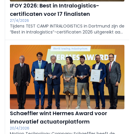
IFOY 2026: Best in Intralogistics-
certificaten voor 17 finalisten
27/4/2026
Tijdens TEST CAMP INTRALOGISTICS in Dortmund zijn de
“Best in Intralogistics”-certificaten 2026 uitgereikt aan
de 17 finalisten van de IFOY AWARD, overhandigd door
Jan Drömer (VDMA).
Schaeffler wint Hermes Award voor
innovatief actuatorplatform
20/4/2026
Motion Technology Company Schaeffler heeft de