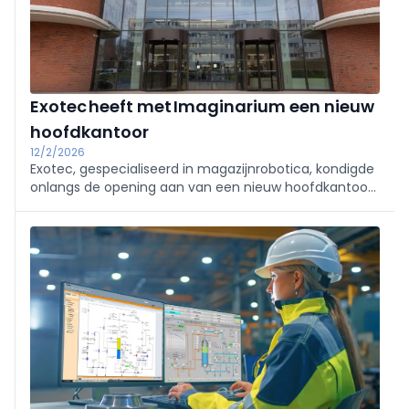
Exotec heeft met Imaginarium een nieuw
hoofdkantoor
12/2/2026
Exotec, gespecialiseerd in magazijnrobotica, kondigde
onlangs de opening aan van een nieuw hoofdkantoor.
Het complex, Imaginarium genaamd en gelegen in
Noord-Frankrijk, onderstreept Exotecs toewijding om
zijn technologieën in Europa te ontwerpen