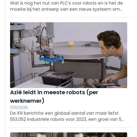
Wat is nog het nut van PLC’s voor robots en is het de
moeite bij het ontwerp van een nieuw systeem om
PLC’s te integreren? In dit artikel vergelijken we de
toepassingen van PLC’s in robotica met de
robotcontroller.
Azië leidt in meeste robots (per
werknemer)
1/10/2025
De IFR berichtte een globaal aantal van maar liefst
553.052 industriële robots voor 2023, een groei van 5%
vergeleken met het jaar ervoor. Er zijn echter sterke
regionale verschillen: 73% van alle nieuwe robots werd