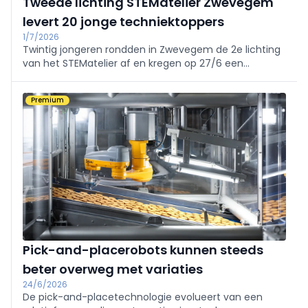
Tweede lichting STEMatelier Zwevegem
levert 20 jonge techniektoppers
1/7/2026
Twintig jongeren rondden in Zwevegem de 2e lichting
van het STEMatelier af en kregen op 27/6 een
getuigschrift van kinderburgemeester en schepen
Arthur Buckens. Het unieke Vlaamse traject biedt 30
Premium
zaterdagworkshops in o.a. techniek, programmeren,
bouw en robotica. Info: stematelier.be
Pick-and-placerobots kunnen steeds
beter overweg met variaties
24/6/2026
De pick-and-placetechnologie evolueert van een