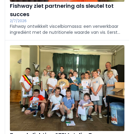
Fishway ziet partnering als sleutel tot
succes
2/7/2026
Fishway ontwikkelt viscelbiomassa: een verwerkbaar
ingrediënt met de nutritionele waarde van vis. Eerst
richt men de blik op petfood. Daarna wil het bedrijf
ook voedingsbedrijven een veilige, stabiele en
schaalbare bron van visingrediënten aanreiken.