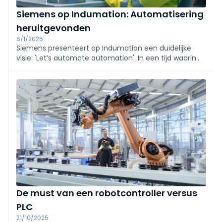
Siemens op Indumation: Automatisering
heruitgevonden
6/1/2026
Siemens presenteert op Indumation een duidelijke
visie: 'Let’s automate automation'. In een tijd waarin
industrieën onder druk staan, toont Siemens hoe
digitale en duurzame transformatie bedrijven
veerkrachtig en competitief maakt.
De must van een robotcontroller versus
PLC
21/10/2025