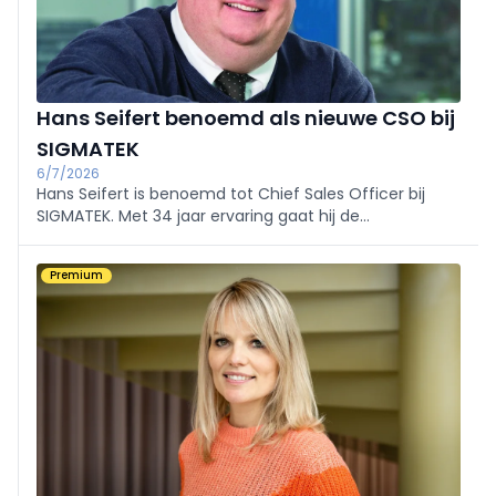
Hans Seifert benoemd als nieuwe CSO bij
SIGMATEK
6/7/2026
Hans Seifert is benoemd tot Chief Sales Officer bij
SIGMATEK. Met 34 jaar ervaring gaat hij de
internationale verkoop, marketing en support verder
versterken en de duurzame groei van de
Premium
automatiseringsspecialist versnellen.