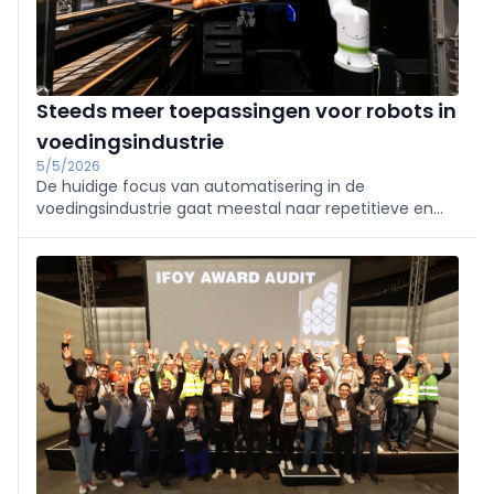
Steeds meer toepassingen voor robots in
voedingsindustrie
5/5/2026
De huidige focus van automatisering in de
voedingsindustrie gaat meestal naar repetitieve en
controleerbare taken. Het streven naar een grotere
kostenefficiëntie en productiviteit drijft de nood aan
robotica binnen een bredere set aan toepassingen.