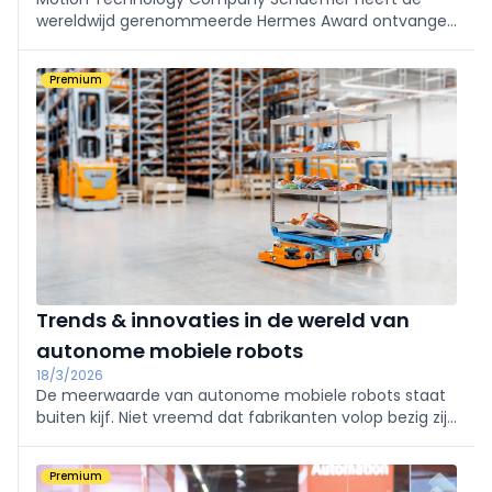
wereldwijd gerenommeerde Hermes Award ontvangen
voor zijn sterk geïntegreerde actuatorplatform voor
humanoïde robots. Een onafhankelijke jury, onder
Premium
leiding van prof. dr.-ing. Holger Hanselka, voorzitter
Trends & innovaties in de wereld van
autonome mobiele robots
18/3/2026
De meerwaarde van autonome mobiele robots staat
buiten kijf. Niet vreemd dat fabrikanten volop bezig zijn
met de verbetering van AMR's, om ze naar een nog
hoger niveau te tillen. In dit artikel bespreken we de
Premium
belangrijkste ontwikkelingen.