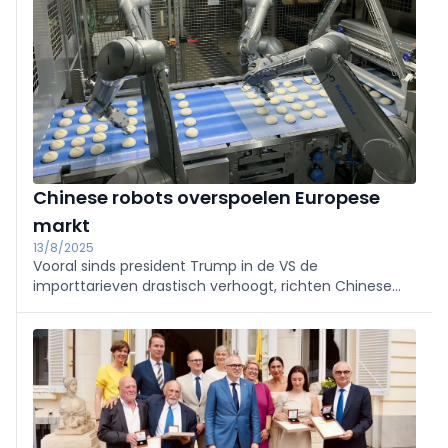
geïnstalleerd in Azië.
Chinese robots overspoelen Europese
markt
13/8/2025
Vooral sinds president Trump in de VS de
importtarieven drastisch verhoogt, richten Chinese
exportbedrijven steeds meer het vizier op Europa.
De Europese Commissie zag de voorbije maanden
een forse toename van de import.