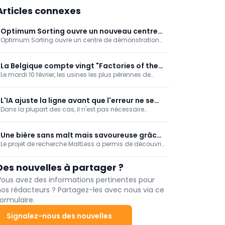
Articles connexes
Optimum Sorting ouvre un nouveau centre
Optimum Sorting ouvre un centre de démonstration
de tri et de démonstration à Sacramento
plus important à Sacramento, suite à l'année record
2025. Les clients peuvent y tester leurs produits sur les
trieuses Novus et Ventus, en se concentrant sur les
La Belgique compte vingt "Factories of the
fruits à coque, mais aussi sur les fruits et légumes.
Le mardi 10 février, les usines les plus pérennes de
Future"
Cette expansion renforce la position de l'entreprise en
notre pays ont été récompensées lors de la remise du
Californie et aux États-Unis.
prix de l'usine du futur. Pas moins de vingt entreprises,
dont cinq actives dans l'industrie alimentaire, ont
L'IA ajuste la ligne avant que l'erreur ne se
reçu ce titre.
Dans la plupart des cas, il n'est pas nécessaire
produise
d'apporter des modifications lorsque le produit a
parcouru l'ensemble du processus: par exemple, les
frites ayant une longue durée de conservation ou les
Une bière sans malt mais savoureuse grâce
frites contenant un grand nombre de grains.
Le projet de recherche MaltLess a permis de découvrir
à la gestion des enzymes
Polysense offre du realtime... en temps réel.
comment les brasseurs peuvent travailler avec des
céréales 100% non maltées, complétées par des
Des nouvelles à partager ?
enzymes exogènes. Cela crée un nouveau processus
de brassage qui offre de nouvelles saveurs, un
Vous avez des informations pertinentes pour
meilleur contrôle du processus et des opportunités
nos rédacteurs ? Partagez-les avec nous via ce
pour les flux de céréales locales.
ormulaire.
Signalez-nous des nouvelles