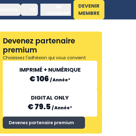
DEVENIR
Se
cherche
FR
connecter
MEMBRE
Devenez partenaire
premium
Choisissez l'adhésion qui vous convient
IMPRIMÉ + NUMÉRIQUE
€ 106
/
Année
*
DIGITAL ONLY
€ 79.5
/
Année
*
Devenez partenaire premium