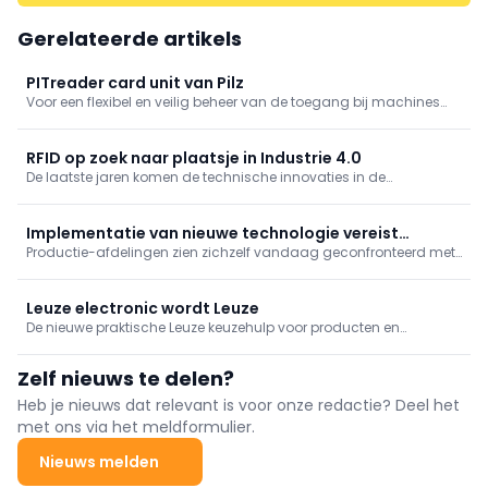
Gerelateerde artikels
PITreader card unit van Pilz
Voor een flexibel en veilig beheer van de toegang bij machines
biedt automatiseringsexpert Pilz een nieuwe variant van zijn
elektronische toegangsautorisatiesysteem aan. Met PITreader
card unit kunnen exploitanten de rechten nu op RFID-
RFID op zoek naar plaatsje in Industrie 4.0
transponders in kaart- of stickerformaat toekennen.
De laatste jaren komen de technische innovaties in de
maakindustrie met sneltreinvaart op ons af. Verbeteringen in
automatisering, gebruik van HMI's, cyber physical systems (CPS)
en de intrede van draadloze toepassingen doen in sneltempo
Implementatie van nieuwe technologie vereist
nieuwe mogelijkheden ontstaan. De vraag stelt zich hoe we zaken
Productie-afdelingen zien zichzelf vandaag geconfronteerd met
performante value chain
als RFID verder kunnen inpassen in de drang naar flexibiliteit en
een viertal belangrijke pijlers: efficiëntie in productie, energie en
efficiëntie.
grondstoffen; productkwaliteit en monitoring; kleinere batches
met aangepaste producten, en uptime van machines. imec
Leuze electronic wordt Leuze
werkt binnen het toepassingsdomein 'Smart Industries' aan de
De nieuwe praktische Leuze keuzehulp voor producten en
nodige oplossingen.
oplossingen voor identificatie is 'online'.
Zelf nieuws te delen?
Heb je nieuws dat relevant is voor onze redactie? Deel het
met ons via het meldformulier.
Nieuws melden