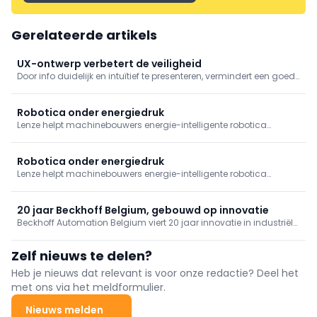
Gerelateerde artikels
UX-ontwerp verbetert de veiligheid
Door info duidelijk en intuïtief te presenteren, vermindert een goed
ontworpen gebruikerservaring (UX) van een gedistribueerd
besturingssysteem (DCS) de kans op menselijke fouten en helpt
het ongevallen te voorkomen.
Robotica onder energiedruk
Lenze helpt machinebouwers energie-intelligente robotica
realiseren. Ontdek hoe slimme aandrijftechniek, lagere
piekbelasting en efficiënte automatisering zorgen voor
toekomstbestendige, schaalbare machinebouw.
Robotica onder energiedruk
Lenze helpt machinebouwers energie-intelligente robotica
realiseren. Ontdek hoe slimme aandrijftechniek, lagere
piekbelasting en efficiënte automatisering zorgen voor
toekomstbestendige, schaalbare machinebouw.
20 jaar Beckhoff Belgium, gebouwd op innovatie
Beckhoff Automation Belgium viert 20 jaar innovatie in industriële
automatisering. Van pc-gebaseerde sturing en EtherCAT tot AI:
ontdek hoe technologie, lokale expertise en een langetermijnvisie
Zelf nieuws te delen?
de industrie blijven vernieuwen.
Heb je nieuws dat relevant is voor onze redactie? Deel het
met ons via het meldformulier.
Nieuws melden