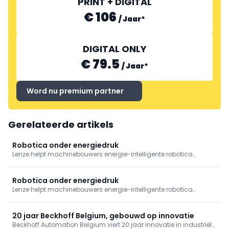
PRINT + DIGITAL
€ 106
/
Jaar
*
DIGITAL ONLY
€ 79.5
/
Jaar
*
Word nu premium partner
Gerelateerde artikels
Robotica onder energiedruk
Lenze helpt machinebouwers energie-intelligente robotica
realiseren. Ontdek hoe slimme aandrijftechniek, lagere
piekbelasting en efficiënte automatisering zorgen voor
toekomstbestendige, schaalbare machinebouw.
Robotica onder energiedruk
Lenze helpt machinebouwers energie-intelligente robotica
realiseren. Ontdek hoe slimme aandrijftechniek, lagere
piekbelasting en efficiënte automatisering zorgen voor
toekomstbestendige, schaalbare machinebouw.
20 jaar Beckhoff Belgium, gebouwd op innovatie
Beckhoff Automation Belgium viert 20 jaar innovatie in industriële