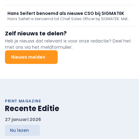
automatisering. Van pc-gebaseerde sturing en EtherCAT tot AI:
ontdek hoe technologie, lokale expertise en een langetermijnvisie
de industrie blijven vernieuwen.
Hans Seifert benoemd als nieuwe CSO bij SIGMATEK
Hans Seifert is benoemd tot Chief Sales Officer bij SIGMATEK. Met
34 jaar ervaring gaat hij de internationale verkoop, marketing en
support verder versterken en de duurzame groei van de
Zelf nieuws te delen?
automatiseringsspecialist versnellen.
Heb je nieuws dat relevant is voor onze redactie? Deel het
met ons via het meldformulier.
Nieuws melden
PRINT MAGAZINE
Recente Editie
27 januari 2026
Nu lezen